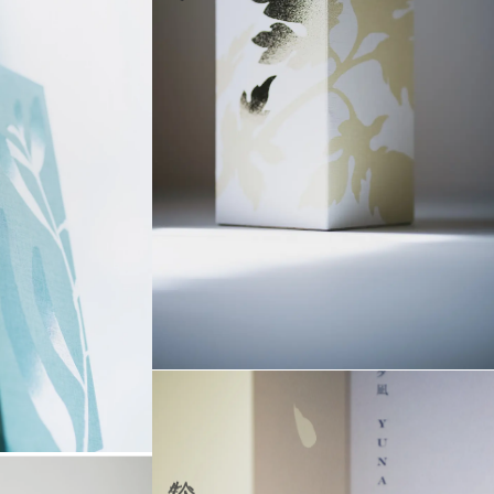
⁨⁩鈴なり