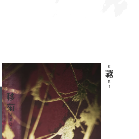
花冠
KAMRI
移ひ菊
UTSUROI