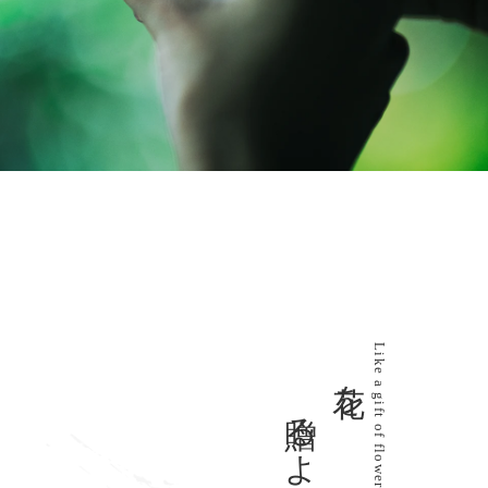
Like a gift of flowers
贈るように
花を