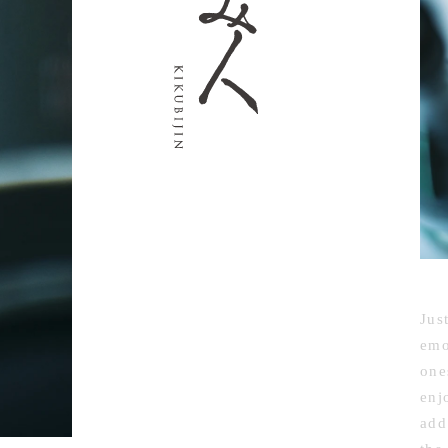
Jus
emo
one
enj
add