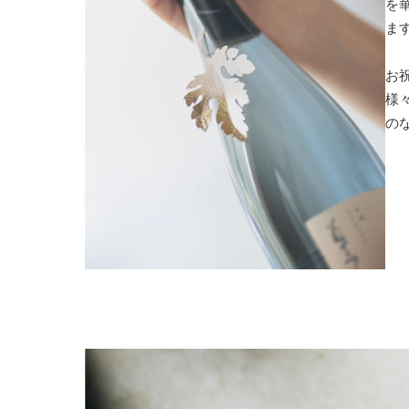
を
ま
お
様
の