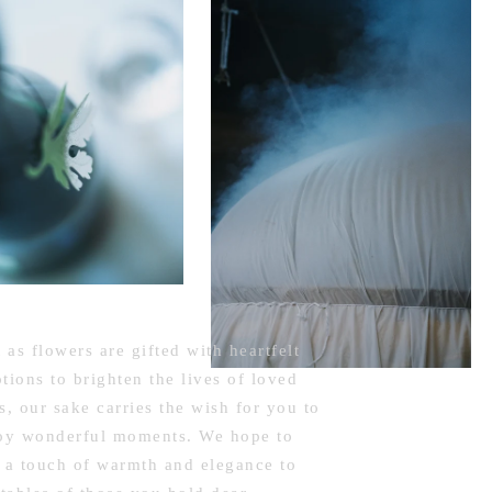
t as flowers are gifted with heartfelt
tions to brighten the lives of loved
s, our sake carries the wish for you to
oy wonderful moments. We hope to
 a touch of warmth and elegance to