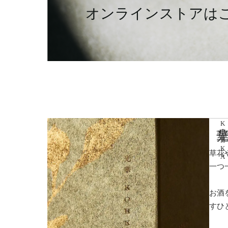
オンラインストアは
光
KOHKA
草花
一つ
お酒
すひ