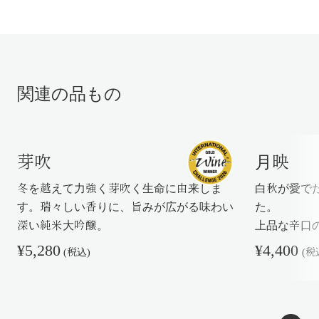
関連の品もの
芽吹
⁨⁩月映
冬を越えて力強く芽吹く生命に由来しま
白秋が愛で
す。瑞々しい香りに、旨みが広がる味わい
た。
深い純米大吟醸。
上品な辛口
¥5,280
¥4,400
(税込)
(税