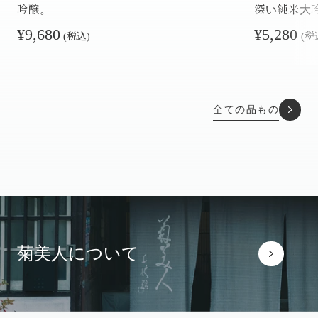
吟醸。
深い純米大
¥9,680
¥5,280
(税込)
(税
全ての品もの
菊美人について