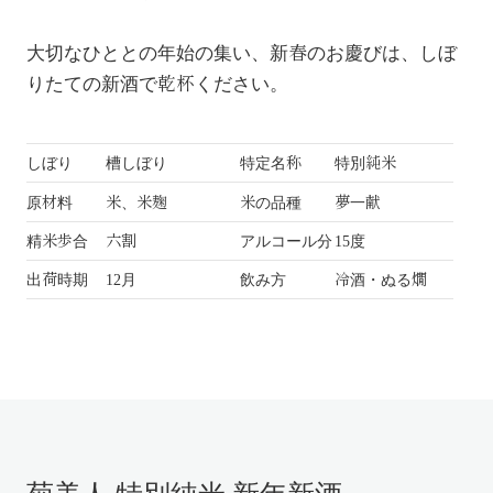
大切なひととの年始の集い、新春のお慶びは、しぼ
りたての新酒で乾杯ください。
しぼり
槽しぼり
特定名称
特別純米
原材料
米、米麹
米の品種
夢一献
精米歩合
六割
アルコール分
15度
出荷時期
12月
飲み方
冷酒・ぬる燗