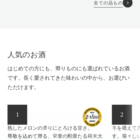
全ての品もの
人気のお酒
はじめての方にも、贈りものにも選ばれているお酒
です。長く愛されてきた味わいの中から、お選びい
ただけます。
1
2
花冠
芽吹
熟したメロンの香りにとろける甘さ。
冬を越えて
尊敬を込めて贈る、栄誉の勲章たる純米大
す。瑞々し